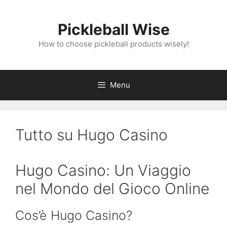
Skip
to
Pickleball Wise
content
How to choose pickleball products wisely!
Menu
Tutto su Hugo Casino
Hugo Casino: Un Viaggio
nel Mondo del Gioco Online
Cos’è Hugo Casino?