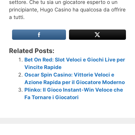
settore. Che tu sia un giocatore esperto o un
principiante, Hugo Casino ha qualcosa da offrire
a tutti.
Related Posts:
Bet On Red: Slot Veloci e Giochi Live per
Vincite Rapide
Oscar Spin Casino: Vittorie Veloci e
Azione Rapida per il Giocatore Moderno
Plinko: Il Gioco Instant‑Win Veloce che
Fa Tornare i Giocatori