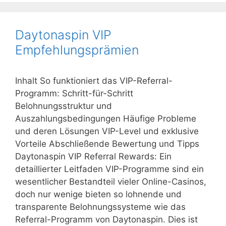
Daytonaspin VIP
Empfehlungsprämien
Inhalt So funktioniert das VIP-Referral-
Programm: Schritt-für-Schritt
Belohnungsstruktur und
Auszahlungsbedingungen Häufige Probleme
und deren Lösungen VIP-Level und exklusive
Vorteile Abschließende Bewertung und Tipps
Daytonaspin VIP Referral Rewards: Ein
detaillierter Leitfaden VIP-Programme sind ein
wesentlicher Bestandteil vieler Online-Casinos,
doch nur wenige bieten so lohnende und
transparente Belohnungssysteme wie das
Referral-Programm von Daytonaspin. Dies ist