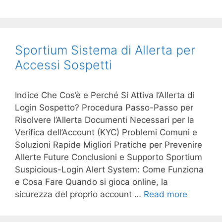
Sportium Sistema di Allerta per
Accessi Sospetti
Indice Che Cos’è e Perché Si Attiva l’Allerta di
Login Sospetto? Procedura Passo-Passo per
Risolvere l’Allerta Documenti Necessari per la
Verifica dell’Account (KYC) Problemi Comuni e
Soluzioni Rapide Migliori Pratiche per Prevenire
Allerte Future Conclusioni e Supporto Sportium
Suspicious-Login Alert System: Come Funziona
e Cosa Fare Quando si gioca online, la
sicurezza del proprio account …
Read more