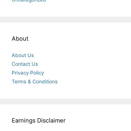
About
About Us
Contact Us
Privacy Policy
Terms & Conditions
Earnings Disclaimer