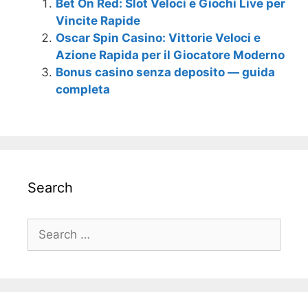
Bet On Red: Slot Veloci e Giochi Live per
Vincite Rapide
Oscar Spin Casino: Vittorie Veloci e
Azione Rapida per il Giocatore Moderno
Bonus casino senza deposito — guida
completa
Search
Search
for: