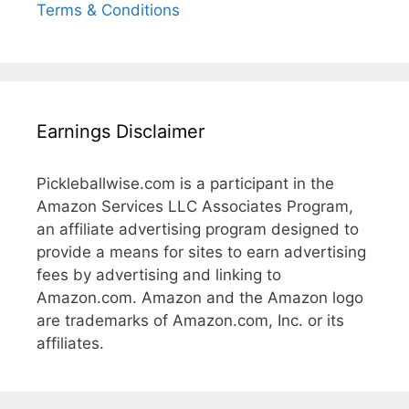
Terms & Conditions
Earnings Disclaimer
Pickleballwise.com is a participant in the
Amazon Services LLC Associates Program,
an affiliate advertising program designed to
provide a means for sites to earn advertising
fees by advertising and linking to
Amazon.com. Amazon and the Amazon logo
are trademarks of Amazon.com, Inc. or its
affiliates.