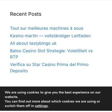
Recent Posts
Tout sur meilleures machines à sous
Kasino martin — vollständiger Leitfaden
All about tastybingo uk
Baloo Casino Slot Strategie: Volatiliteit vs
RTP
Verifica su Star Casino Prima del Primo
Deposito
We are using cookies to give you the best experience on our
website.
You can find out more about which cookies we are using or
© 2026 Pickleball Wise
• Built with
GeneratePress
switch them off in
settings
.