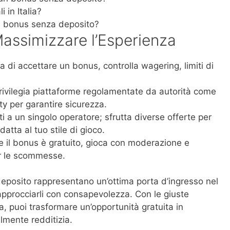
 in Italia?
un bonus senza deposito?
Massimizzare l’Esperienza
 di accettare un bonus, controlla wagering, limiti di
ivilegia piattaforme regolamentate da autorità come
 per garantire sicurezza.
i a un singolo operatore; sfrutta diverse offerte per
atta al tuo stile di gioco.
 il bonus è gratuito, gioca con moderazione e
er le scommesse.
 deposito rappresentano un’ottima porta d’ingresso nel
approcciarli con consapevolezza. Con le giuste
ia, puoi trasformare un’opportunità gratuita in
lmente redditizia.