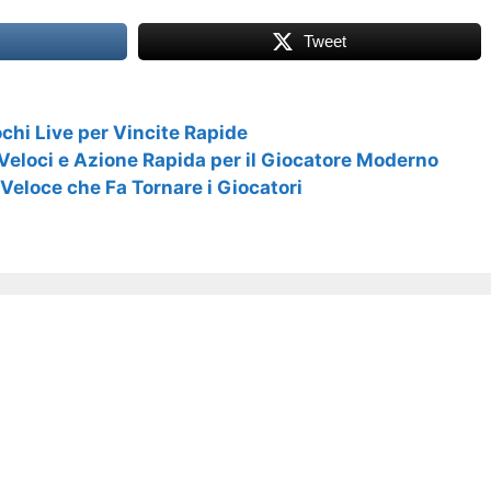
Tweet
ochi Live per Vincite Rapide
 Veloci e Azione Rapida per il Giocatore Moderno
 Veloce che Fa Tornare i Giocatori