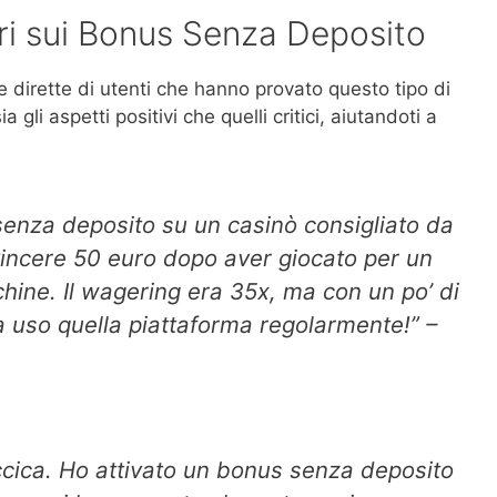
ri sui Bonus Senza Deposito
dirette di utenti che hanno provato questo tipo di
 gli aspetti positivi che quelli critici, aiutandoti a
senza deposito su un casinò consigliato da
vincere 50 euro dopo aver giocato per un
chine. Il wagering era 35x, ma con un po’ di
a uso quella piattaforma regolarmente!” –
uccica. Ho attivato un bonus senza deposito