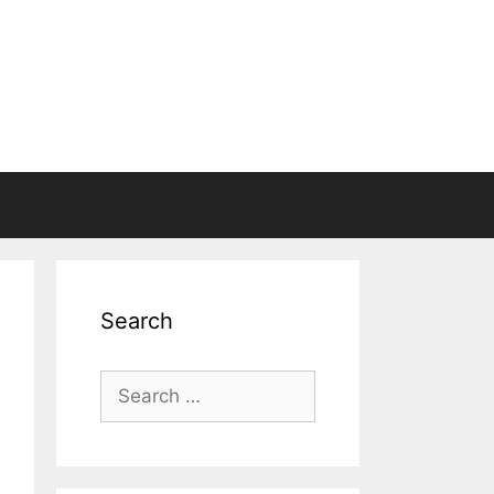
Search
Search
for: