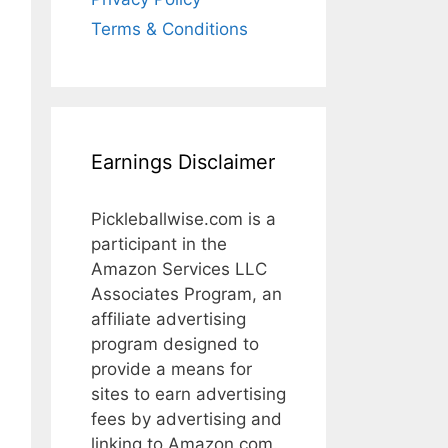
Terms & Conditions
Earnings Disclaimer
Pickleballwise.com is a
participant in the
Amazon Services LLC
Associates Program, an
affiliate advertising
program designed to
provide a means for
sites to earn advertising
fees by advertising and
linking to Amazon.com.