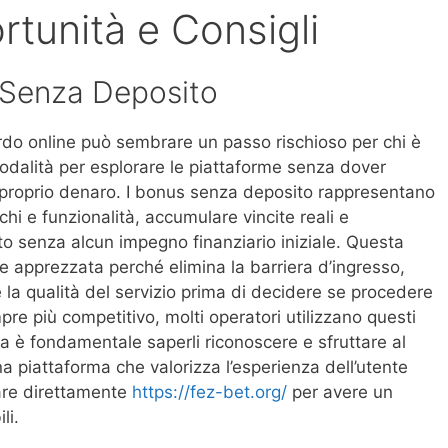
tunità e Consigli
s Senza Deposito
rdo online può sembrare un passo rischioso per chi è
odalità per esplorare le piattaforme senza dover
l proprio denaro. I bonus senza deposito rappresentano
chi e funzionalità, accumulare vincite reali e
tutto senza alcun impegno finanziario iniziale. Questa
te apprezzata perché elimina la barriera d’ingresso,
 la qualità del servizio prima di decidere se procedere
re più competitivo, molti operatori utilizzano questi
, ma è fondamentale saperli riconoscere e sfruttare al
na piattaforma che valorizza l’esperienza dell’utente
tare direttamente
https://fez-bet.org/
per avere un
li.