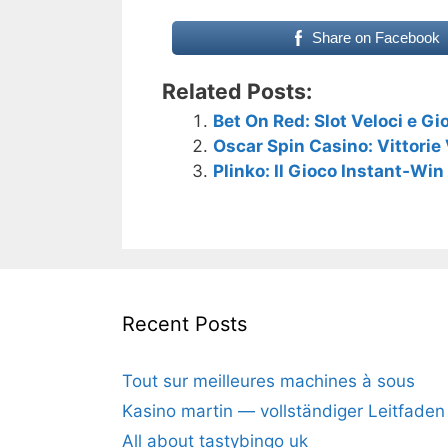
Share on Facebook
Related Posts:
Bet On Red: Slot Veloci e Gi
Oscar Spin Casino: Vittorie
Plinko: Il Gioco Instant‑Win
Recent Posts
Tout sur meilleures machines à sous
Kasino martin — vollständiger Leitfaden
All about tastybingo uk