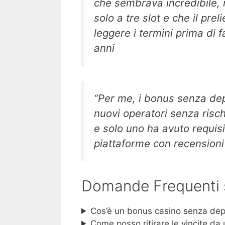
che sembrava incredibile,
solo a tre slot e che il pr
leggere i termini prima di 
anni
“Per me, i bonus senza de
nuovi operatori senza risch
e solo uno ha avuto requisit
piattaforme con recensioni 
Domande Frequenti 
Cos’è un bonus casino senza dep
Come posso ritirare le vincite d