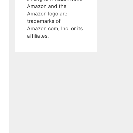
Amazon and the
Amazon logo are
trademarks of
Amazon.com, Inc. or its
affiliates.