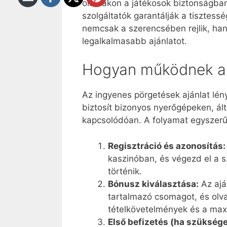
oldalakon a játékosok biztonságban 
szolgáltatók garantálják a tisztessé
nemcsak a szerencsében rejlik, ha
legalkalmasabb ajánlatot.
Hogyan működnek az
Az ingyenes pörgetések ajánlat lé
biztosít bizonyos nyerőgépeken, ál
kapcsolódóan. A folyamat egyszerű,
Regisztráció és azonosítás:
kaszinóban, és végezd el a s
történik.
Bónusz kiválasztása:
Az ajá
tartalmazó csomagot, és olvas
tételkövetelmények és a max
Első befizetés (ha szüksége