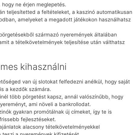
i, hogy ne érjen meglepetés.
n teljesítetted a feltételeket, a kaszinó automatikusan
ókodban, amelyeket a megadott játékokon használhatsz
pörgetésekből származó nyeremények általában
mit a tételkövetelmények teljesítése után válthatsz
emes kihasználni
őséged van új slotokat felfedezni anélkül, hogy saját
lis a kezdők számára.
nél több pörgetést kapsz, annál valószínűbb, hogy
ereményt, ami növeli a bankrollodat.
inók gyakran promótálnak új címeket, így te is
frissebb fejlesztéseket.
jánlatok alacsony tételkövetelményekkel
teszi a nyeremények kifizetését.