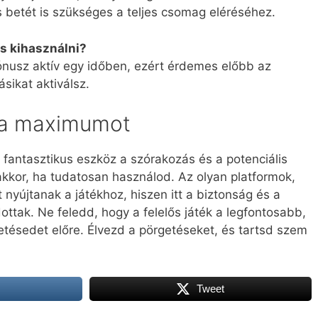
s betét is szükséges a teljes csomag eléréséhez.
is kihasználni?
ónusz aktív egy időben, ezért érdemes előbb az
ásikat aktiválsz.
 a maximumot
 fantasztikus eszköz a szórakozás és a potenciális
kkor, ha tudatosan használod. Az olyan platformok,
ot nyújtanak a játékhoz, hiszen itt a biztonság és a
ttak. Ne feledd, hogy a felelős játék a legfontosabb,
tésedet előre. Élvezd a pörgetéseket, és tartsd szem
Tweet