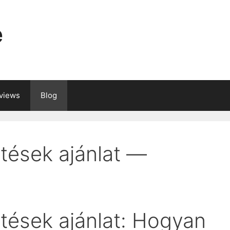
e
views
Blog
tések ajánlat —
e
tések ajánlat: Hogyan