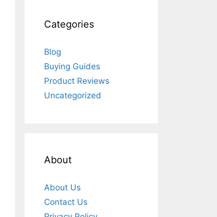
Categories
Blog
Buying Guides
Product Reviews
Uncategorized
About
About Us
Contact Us
Privacy Policy