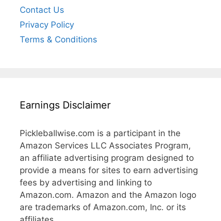
Contact Us
Privacy Policy
Terms & Conditions
Earnings Disclaimer
Pickleballwise.com is a participant in the
Amazon Services LLC Associates Program,
an affiliate advertising program designed to
provide a means for sites to earn advertising
fees by advertising and linking to
Amazon.com. Amazon and the Amazon logo
are trademarks of Amazon.com, Inc. or its
affiliates.