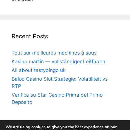
Recent Posts
Tout sur meilleures machines à sous
Kasino martin — vollständiger Leitfaden
All about tastybingo uk
Baloo Casino Slot Strategie: Volatiliteit vs
RTP
Verifica su Star Casino Prima del Primo
Deposito
We are using cookies to give you the best experience on our