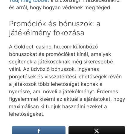
Tudj meg többet
a biztonsági intézkedéseikről
és arról, hogy hogyan védenek meg téged.
Promóciók és bónuszok: a
játékélmény fokozása
A Goldbet-casino-hu.com különböző
bónuszokat és promóciókat kínál, amelyek
segítenek a játékosoknak még sikeresebbé
válni. Az üdvözlő bónuszok, ingyenes
pörgetések és visszatérítési lehetőségek révén
a játékosok több lehetőséget kapnak a
nyerésre, ami növeli a játékélményt. Érdemes
figyelemmel kísérni az aktuális ajánlatokat, hogy
maximálisan ki tudjuk használni ezeket a
lehetőségeket.