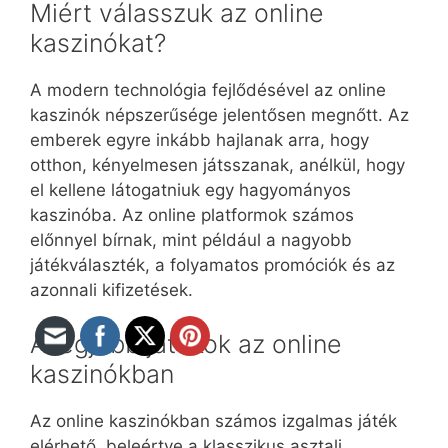
Miért válasszuk az online
kaszinókat?
A modern technológia fejlődésével az online
kaszinók népszerűsége jelentősen megnőtt. Az
emberek egyre inkább hajlanak arra, hogy
otthon, kényelmesen játsszanak, anélkül, hogy
el kellene látogatniuk egy hagyományos
kaszinóba. Az online platformok számos
előnnyel bírnak, mint például a nagyobb
játékválaszték, a folyamatos promóciók és az
azonnali kifizetések.
A legjobb játékok az online
kaszinókban
Az online kaszinókban számos izgalmas játék
elérhető, beleértve a klasszikus asztali