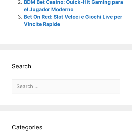
BDM Bet Casino: Quick‑Hit Gaming para
el Jugador Moderno
Bet On Red: Slot Veloci e Giochi Live per
Vincite Rapide
Search
Search
for:
Categories