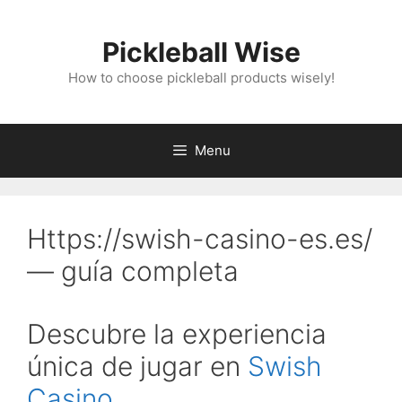
Skip
to
Pickleball Wise
content
How to choose pickleball products wisely!
Menu
Https://swish-casino-es.es/
— guía completa
Descubre la experiencia
única de jugar en
Swish
Casino