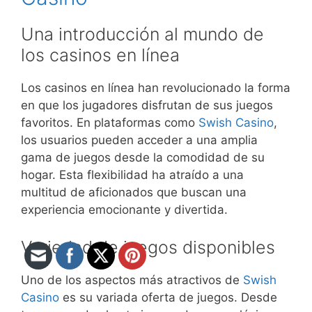
Una introducción al mundo de
los casinos en línea
Los casinos en línea han revolucionado la forma
en que los jugadores disfrutan de sus juegos
favoritos. En plataformas como
Swish Casino
,
los usuarios pueden acceder a una amplia
gama de juegos desde la comodidad de su
hogar. Esta flexibilidad ha atraído a una
multitud de aficionados que buscan una
experiencia emocionante y divertida.
Variedad de juegos disponibles
Uno de los aspectos más atractivos de
Swish
Casino
es su variada oferta de juegos. Desde