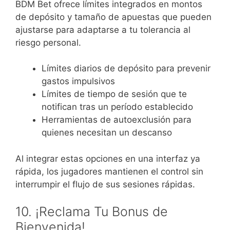
BDM Bet ofrece límites integrados en montos
de depósito y tamaño de apuestas que pueden
ajustarse para adaptarse a tu tolerancia al
riesgo personal.
Límites diarios de depósito para prevenir
gastos impulsivos
Límites de tiempo de sesión que te
notifican tras un período establecido
Herramientas de autoexclusión para
quienes necesitan un descanso
Al integrar estas opciones en una interfaz ya
rápida, los jugadores mantienen el control sin
interrumpir el flujo de sus sesiones rápidas.
10. ¡Reclama Tu Bonus de
Bienvenida!