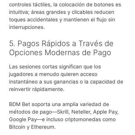
controles táctiles, la colocación de botones es
intuitiva; áreas grandes y clicables reducen
toques accidentales y mantienen el flujo sin
interrupciones.
5. Pagos Rápidos a Través de
Opciones Modernas de Pago
Las sesiones cortas significan que los
jugadores a menudo quieren acceso
instantáneo a sus ganancias o la capacidad de
reinvertir rápidamente.
BDM Bet soporta una amplia variedad de
métodos de pago—Skrill, Neteller, Apple Pay,
Google Pay—e incluso criptomonedas como
Bitcoin y Ethereum.