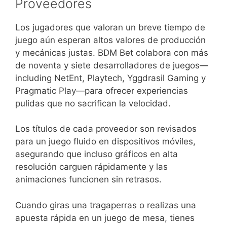
Proveedores
Los jugadores que valoran un breve tiempo de
juego aún esperan altos valores de producción
y mecánicas justas. BDM Bet colabora con más
de noventa y siete desarrolladores de juegos—
including NetEnt, Playtech, Yggdrasil Gaming y
Pragmatic Play—para ofrecer experiencias
pulidas que no sacrifican la velocidad.
Los títulos de cada proveedor son revisados
para un juego fluido en dispositivos móviles,
asegurando que incluso gráficos en alta
resolución carguen rápidamente y las
animaciones funcionen sin retrasos.
Cuando giras una tragaperras o realizas una
apuesta rápida en un juego de mesa, tienes