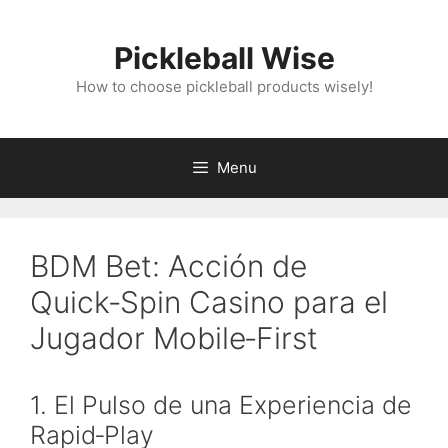
Skip
to
Pickleball Wise
content
How to choose pickleball products wisely!
Menu
BDM Bet: Acción de
Quick‑Spin Casino para el
Jugador Mobile‑First
1. El Pulso de una Experiencia de
Rapid‑Play