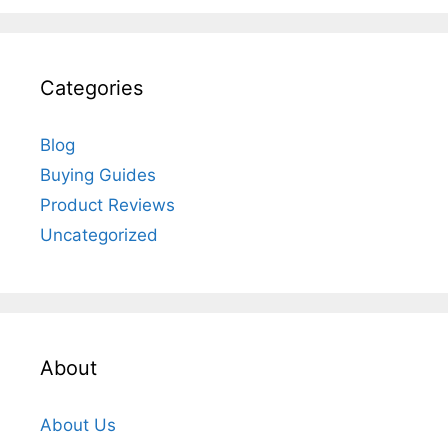
Categories
Blog
Buying Guides
Product Reviews
Uncategorized
About
About Us