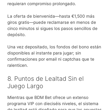
requieran compromiso prolongado.
La oferta de bienvenida—hasta €1,500 más
giros gratis—puede reclamarse en menos de
cinco minutos si sigues los pasos sencillos de
depósito.
Una vez depositado, los fondos del bono están
disponibles al instante para jugar; sin
confirmaciones por email ni captchas que te
ralenticen.
8. Puntos de Lealtad Sin el
Juego Largo
Mientras que BDM Bet ofrece un extenso
programa VIP con dieciséis niveles, el sistema
de lealtad está diseñado para que las apuestas