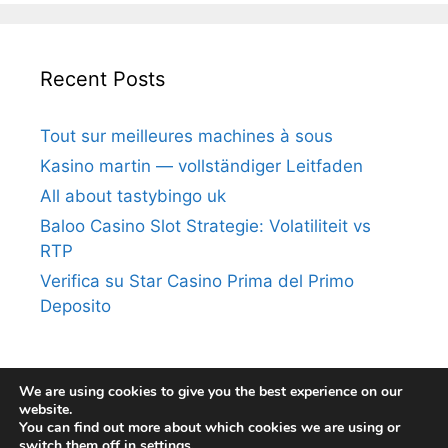
Recent Posts
Tout sur meilleures machines à sous
Kasino martin — vollständiger Leitfaden
All about tastybingo uk
Baloo Casino Slot Strategie: Volatiliteit vs
RTP
Verifica su Star Casino Prima del Primo
Deposito
We are using cookies to give you the best experience on our
website.
You can find out more about which cookies we are using or
© 2026 Pickleball Wise
• Built with
GeneratePress
switch them off in
settings
.