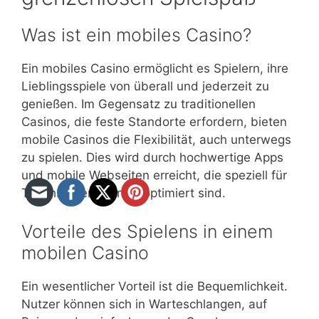
Was ist ein mobiles Casino?
Ein mobiles Casino ermöglicht es Spielern, ihre
Lieblingsspiele von überall und jederzeit zu
genießen. Im Gegensatz zu traditionellen
Casinos, die feste Standorte erfordern, bieten
mobile Casinos die Flexibilität, auch unterwegs
zu spielen. Dies wird durch hochwertige Apps
und mobile Webseiten erreicht, die speziell für
Touchscreen-Geräte optimiert sind.
Vorteile des Spielens in einem
mobilen Casino
Ein wesentlicher Vorteil ist die Bequemlichkeit.
Nutzer können sich in Warteschlangen, auf