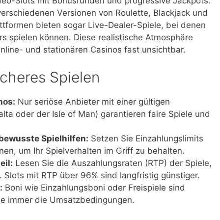
eo-Slots mit Bonusrunden und progressive Jackpots.
erschiedenen Versionen von Roulette, Blackjack und
attformen bieten sogar Live-Dealer-Spiele, bei denen
ers spielen können. Diese realistische Atmosphäre
ine- und stationären Casinos fast unsichtbar.
icheres Spielen
nos:
Nur seriöse Anbieter mit einer gültigen
alta oder der Isle of Man) garantieren faire Spiele und
ewusste Spielhilfen:
Setzen Sie Einzahlungslimits
en, um Ihr Spielverhalten im Griff zu behalten.
il:
Lesen Sie die Auszahlungsraten (RTP) der Spiele,
 Slots mit RTP über 96% sind langfristig günstiger.
:
Boni wie Einzahlungsboni oder Freispiele sind
Sie immer die Umsatzbedingungen.