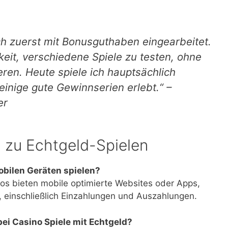
ch zuerst mit Bonusguthaben eingearbeitet.
eit, verschiedene Spiele zu testen, ohne
eren. Heute spiele ich hauptsächlich
inige gute Gewinnserien erlebt.“ –
er
 zu Echtgeld-Spielen
obilen Geräten spielen?
os bieten mobile optimierte Websites oder Apps,
n, einschließlich Einzahlungen und Auszahlungen.
ei Casino Spiele mit Echtgeld?