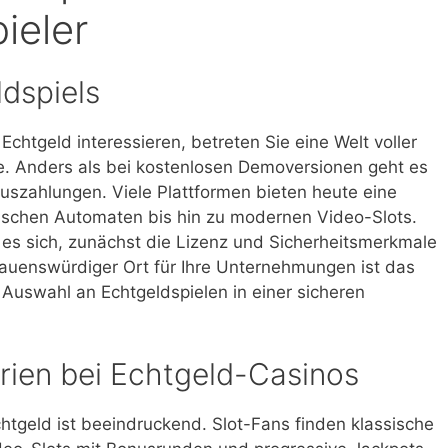
ieler
dspiels
Echtgeld interessieren, betreten Sie eine Welt voller
. Anders als bei kostenlosen Demoversionen geht es
uszahlungen. Viele Plattformen bieten heute eine
ssischen Automaten bis hin zu modernen Video-Slots.
t es sich, zunächst die Lizenz und Sicherheitsmerkmale
trauenswürdiger Ort für Ihre Unternehmungen ist das
 Auswahl an Echtgeldspielen in einer sicheren
orien bei Echtgeld-Casinos
Echtgeld ist beeindruckend. Slot-Fans finden klassische