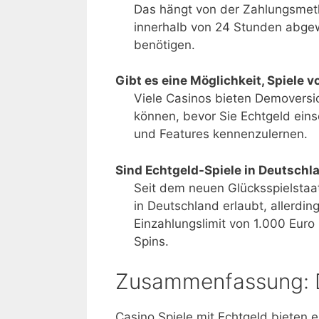
Das hängt von der Zahlungsmetho
innerhalb von 24 Stunden abgew
benötigen.
Gibt es eine Möglichkeit, Spiele v
Viele Casinos bieten Demoversio
können, bevor Sie Echtgeld eins
und Features kennenzulernen.
Sind Echtgeld-Spiele in Deutschla
Seit dem neuen Glücksspielstaat
in Deutschland erlaubt, allerdi
Einzahlungslimit von 1.000 Eur
Spins.
Zusammenfassung: D
Casino Spiele mit Echtgeld bieten 