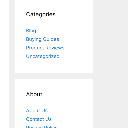
Categories
Blog
Buying Guides
Product Reviews
Uncategorized
About
About Us
Contact Us
Privacy Policy