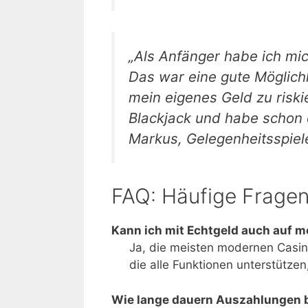
„Als Anfänger habe ich mi
Das war eine gute Möglichk
mein eigenes Geld zu riski
Blackjack und habe schon e
Markus, Gelegenheitsspiel
FAQ: Häufige Fragen
Kann ich mit Echtgeld auch auf m
Ja, die meisten modernen Casin
die alle Funktionen unterstütze
Wie lange dauern Auszahlungen b