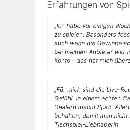
Erfahrungen von Spi
„Ich habe vor einigen Woc
zu spielen. Besonders fess
auch wenn die Gewinne sc
bei meinem Anbieter war 
Konto – das hat mich überz
„Für mich sind die Live-Ro
Gefühl, in einem echten Ca
Dealern macht Spaß. Allerd
behalten, damit man nicht z
Tischspiel-Liebhaberin