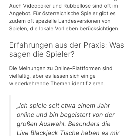
Auch Videopoker und Rubbellose sind oft im
Angebot. Für österreichische Spieler gibt es
zudem oft spezielle Landesversionen von
Spielen, die lokale Vorlieben berücksichtigen.
Erfahrungen aus der Praxis: Was
sagen die Spieler?
Die Meinungen zu Online-Plattformen sind
vielfältig, aber es lassen sich einige
wiederkehrende Themen identifizieren.
„Ich spiele seit etwa einem Jahr
online und bin begeistert von der
großen Auswahl. Besonders die
Live Blackjack Tische haben es mir