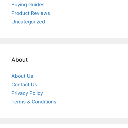
Buying Guides
Product Reviews
Uncategorized
About
About Us
Contact Us
Privacy Policy
Terms & Conditions