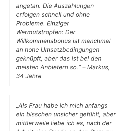
angetan. Die Auszahlungen
erfolgen schnell und ohne
Probleme. Einziger
Wermutstropfen: Der
Willkommensbonus ist manchmal
an hohe Umsatzbedingungen
geknüpft, aber das ist bei den
meisten Anbietern so.“ – Markus,
34 Jahre
„Als Frau habe ich mich anfangs
ein bisschen unsicher gefühlt, aber
mittlerweile liebe ich es, nach der