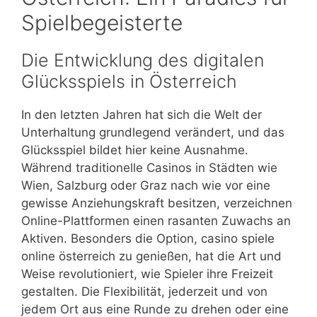
Spielbegeisterte
Die Entwicklung des digitalen
Glücksspiels in Österreich
In den letzten Jahren hat sich die Welt der
Unterhaltung grundlegend verändert, und das
Glücksspiel bildet hier keine Ausnahme.
Während traditionelle Casinos in Städten wie
Wien, Salzburg oder Graz nach wie vor eine
gewisse Anziehungskraft besitzen, verzeichnen
Online-Plattformen einen rasanten Zuwachs an
Aktiven. Besonders die Option, casino spiele
online österreich zu genießen, hat die Art und
Weise revolutioniert, wie Spieler ihre Freizeit
gestalten. Die Flexibilität, jederzeit und von
jedem Ort aus eine Runde zu drehen oder eine