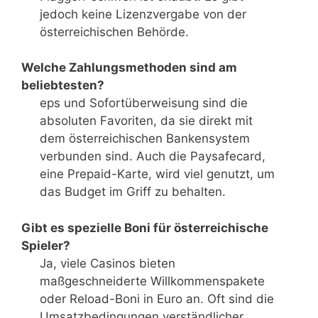
jedoch keine Lizenzvergabe von der
österreichischen Behörde.
Welche Zahlungsmethoden sind am
beliebtesten?
eps und Sofortüberweisung sind die
absoluten Favoriten, da sie direkt mit
dem österreichischen Bankensystem
verbunden sind. Auch die Paysafecard,
eine Prepaid-Karte, wird viel genutzt, um
das Budget im Griff zu behalten.
Gibt es spezielle Boni für österreichische
Spieler?
Ja, viele Casinos bieten
maßgeschneiderte Willkommenspakete
oder Reload-Boni in Euro an. Oft sind die
Umsatzbedingungen verständlicher