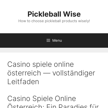
Skip
to
Pickleball Wise
content
How to choose pickleball products wisely!
Menu
Casino spiele online
österreich — vollständiger
Leitfaden
Casino Spiele Online
Österreich: Ein Paradies für