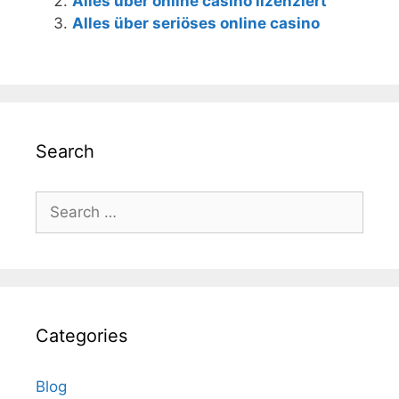
Alles über online casino lizenziert
Alles über seriöses online casino
Search
Search
for:
Categories
Blog