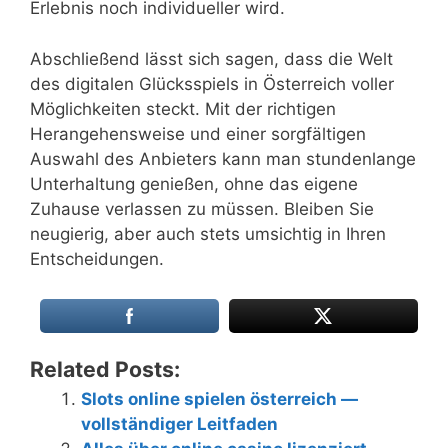
Erlebnis noch individueller wird.
Abschließend lässt sich sagen, dass die Welt
des digitalen Glücksspiels in Österreich voller
Möglichkeiten steckt. Mit der richtigen
Herangehensweise und einer sorgfältigen
Auswahl des Anbieters kann man stundenlange
Unterhaltung genießen, ohne das eigene
Zuhause verlassen zu müssen. Bleiben Sie
neugierig, aber auch stets umsichtig in Ihren
Entscheidungen.
Related Posts:
Slots online spielen österreich —
vollständiger Leitfaden