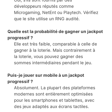
Oui, s’ils sont fournis par des
développeurs réputés comme
Microgaming, NetEnt ou Playtech. Vérifiez
que le site utilise un RNG audité.
Quelle est la probabilité de gagner un jackpot
progressif ?
Elle est très faible, comparable à celle de
gagner à la loterie. Mais contrairement à
la loterie, vous pouvez gagner des
sommes intermédiaires pendant le jeu.
Puis-je jouer sur mobile à un jackpot
progressif ?
Absolument. La plupart des plateformes
modernes sont entièrement optimisées
pour les smartphones et tablettes, avec
des jeux adaptés aux écrans tactiles.