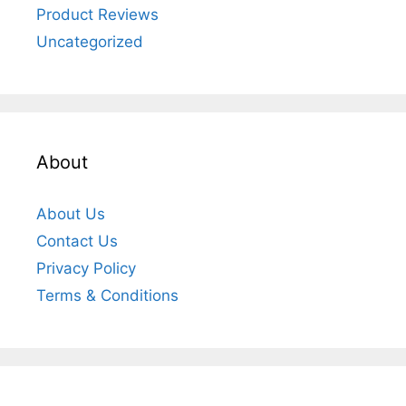
Product Reviews
Uncategorized
About
About Us
Contact Us
Privacy Policy
Terms & Conditions