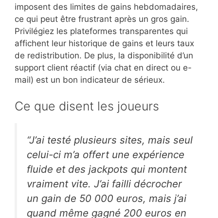
imposent des limites de gains hebdomadaires,
ce qui peut être frustrant après un gros gain.
Privilégiez les plateformes transparentes qui
affichent leur historique de gains et leurs taux
de redistribution. De plus, la disponibilité d’un
support client réactif (via chat en direct ou e-
mail) est un bon indicateur de sérieux.
Ce que disent les joueurs
“J’ai testé plusieurs sites, mais seul
celui-ci m’a offert une expérience
fluide et des jackpots qui montent
vraiment vite. J’ai failli décrocher
un gain de 50 000 euros, mais j’ai
quand même gagné 200 euros en