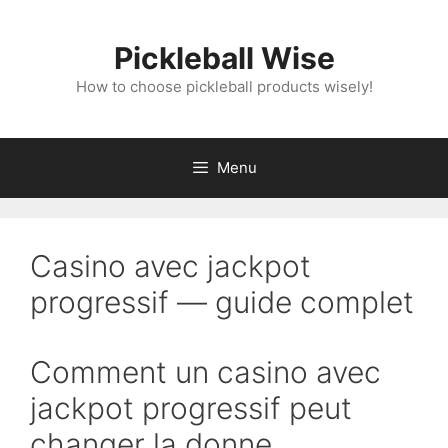
Skip
to
Pickleball Wise
content
How to choose pickleball products wisely!
Menu
Casino avec jackpot
progressif — guide complet
Comment un casino avec
jackpot progressif peut
changer la donne