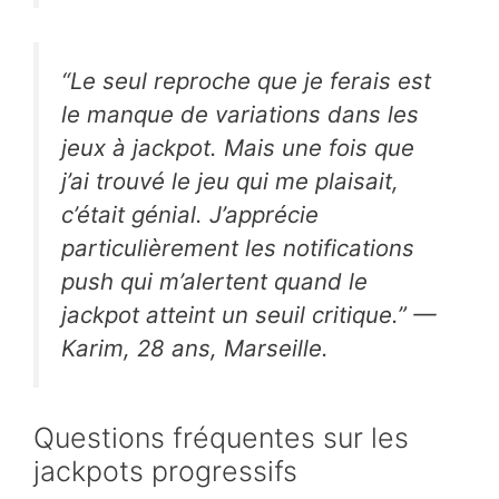
“Le seul reproche que je ferais est
le manque de variations dans les
jeux à jackpot. Mais une fois que
j’ai trouvé le jeu qui me plaisait,
c’était génial. J’apprécie
particulièrement les notifications
push qui m’alertent quand le
jackpot atteint un seuil critique.” —
Karim, 28 ans, Marseille.
Questions fréquentes sur les
jackpots progressifs