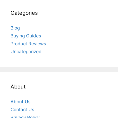
Categories
Blog
Buying Guides
Product Reviews
Uncategorized
About
About Us
Contact Us
Privacy Policy