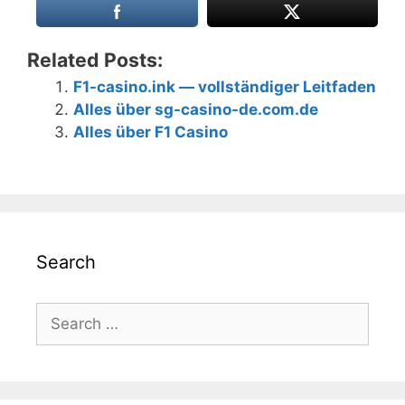
Related Posts:
F1-casino.ink — vollständiger Leitfaden
Alles über sg-casino-de.com.de
Alles über F1 Casino
Search
Search
for: