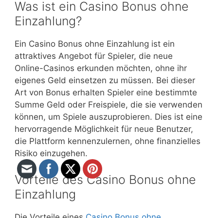
Was ist ein Casino Bonus ohne
Einzahlung?
Ein Casino Bonus ohne Einzahlung ist ein
attraktives Angebot für Spieler, die neue
Online-Casinos erkunden möchten, ohne ihr
eigenes Geld einsetzen zu müssen. Bei dieser
Art von Bonus erhalten Spieler eine bestimmte
Summe Geld oder Freispiele, die sie verwenden
können, um Spiele auszuprobieren. Dies ist eine
hervorragende Möglichkeit für neue Benutzer,
die Plattform kennenzulernen, ohne finanzielles
Risiko einzugehen.
Vorteile des Casino Bonus ohne
Einzahlung
Die Vorteile eines
Casino Bonus ohne