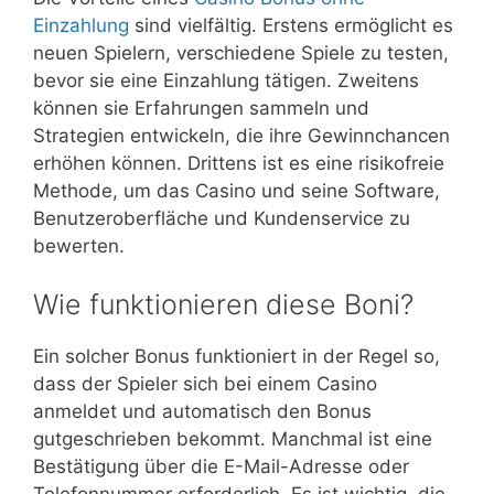
Einzahlung
sind vielfältig. Erstens ermöglicht es
neuen Spielern, verschiedene Spiele zu testen,
bevor sie eine Einzahlung tätigen. Zweitens
können sie Erfahrungen sammeln und
Strategien entwickeln, die ihre Gewinnchancen
erhöhen können. Drittens ist es eine risikofreie
Methode, um das Casino und seine Software,
Benutzeroberfläche und Kundenservice zu
bewerten.
Wie funktionieren diese Boni?
Ein solcher Bonus funktioniert in der Regel so,
dass der Spieler sich bei einem Casino
anmeldet und automatisch den Bonus
gutgeschrieben bekommt. Manchmal ist eine
Bestätigung über die E-Mail-Adresse oder