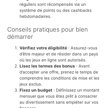
réguliers sont récompensés via un
système de points ou des cashbacks
hebdomadaires.
Conseils pratiques pour bien
démarrer
Vérifiez votre éligibilité
: Assurez-vous
d’être majeur et de résider dans un pays
où les jeux en ligne sont autorisés.
Lisez les termes des bonus
: Avant
d’accepter une offre, prenez le temps de
comprendre les conditions de mise et les
jeux exclus.
Fixez un budget
: Définissez un montant
mensuel que vous êtes prêt à consacrer
au divertissement sans empiéter sur vos