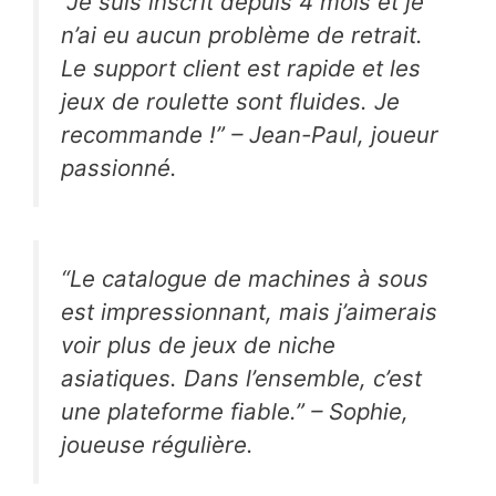
“Je suis inscrit depuis 4 mois et je
n’ai eu aucun problème de retrait.
Le support client est rapide et les
jeux de roulette sont fluides. Je
recommande !” – Jean-Paul, joueur
passionné.
“Le catalogue de machines à sous
est impressionnant, mais j’aimerais
voir plus de jeux de niche
asiatiques. Dans l’ensemble, c’est
une plateforme fiable.” – Sophie,
joueuse régulière.