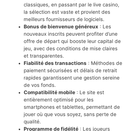
classiques, en passant par le live casino,
la sélection est vaste et provient des
meilleurs fournisseurs de logiciels.
Bonus de bienvenue généreux
: Les
nouveaux inscrits peuvent profiter d’une
offre de départ qui booste leur capital de
jeu, avec des conditions de mise claires
et transparentes.
Fiabilité des transactions
: Méthodes de
paiement sécurisées et délais de retrait
rapides garantissent une gestion sereine
de vos fonds.
Compatibilité mobile
: Le site est
entièrement optimisé pour les
smartphones et tablettes, permettant de
jouer où que vous soyez, sans perte de
qualité.
Programme de fidélité
: Les joueurs