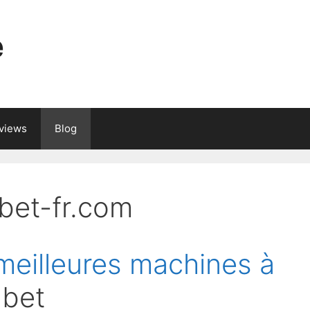
e
views
Blog
abet-fr.com
meilleures machines à
abet