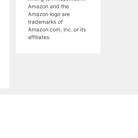
Amazon and the
Amazon logo are
trademarks of
Amazon.com, Inc. or its
affiliates.