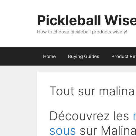
Skip
to
Pickleball Wis
content
How to choose pickleball products wisely!
Home
Buying Guides
Product Re
Tout sur malin
Découvrez les
sous
sur Malin