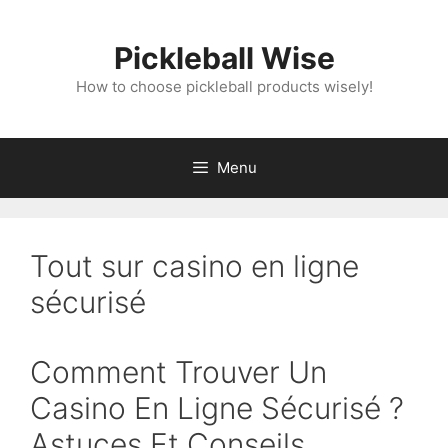
Skip
to
Pickleball Wise
content
How to choose pickleball products wisely!
Menu
Tout sur casino en ligne
sécurisé
Comment Trouver Un
Casino En Ligne Sécurisé ?
Astuces Et Conseils