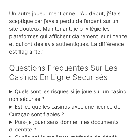
Un autre joueur mentionne : “Au début, j’étais
sceptique car j’avais perdu de l’argent sur un
site douteux. Maintenant, je privilégie les
plateformes qui affichent clairement leur licence
et qui ont des avis authentiques. La différence
est flagrante.”
Questions Fréquentes Sur Les
Casinos En Ligne Sécurisés
Quels sont les risques si je joue sur un casino
non sécurisé ?
Est-ce que les casinos avec une licence de
Curaçao sont fiables ?
Puis-je jouer sans donner mes documents
d’identité ?