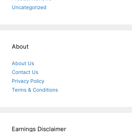
Uncategorized
About
About Us
Contact Us
Privacy Policy
Terms & Conditions
Earnings Disclaimer