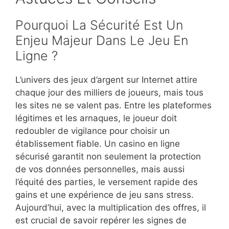
Pourquoi La Sécurité Est Un
Enjeu Majeur Dans Le Jeu En
Ligne ?
L’univers des jeux d’argent sur Internet attire
chaque jour des milliers de joueurs, mais tous
les sites ne se valent pas. Entre les plateformes
légitimes et les arnaques, le joueur doit
redoubler de vigilance pour choisir un
établissement fiable. Un casino en ligne
sécurisé garantit non seulement la protection
de vos données personnelles, mais aussi
l’équité des parties, le versement rapide des
gains et une expérience de jeu sans stress.
Aujourd’hui, avec la multiplication des offres, il
est crucial de savoir repérer les signes de