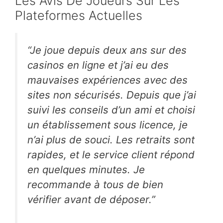
Les Avis De Joueurs Sur Les
Plateformes Actuelles
“Je joue depuis deux ans sur des
casinos en ligne et j’ai eu des
mauvaises expériences avec des
sites non sécurisés. Depuis que j’ai
suivi les conseils d’un ami et choisi
un établissement sous licence, je
n’ai plus de souci. Les retraits sont
rapides, et le service client répond
en quelques minutes. Je
recommande à tous de bien
vérifier avant de déposer.”