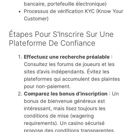
bancaire, portefeuille électronique)
Processus de vérification KYC (Know Your
Customer)
Étapes Pour S’Inscrire Sur Une
Plateforme De Confiance
Effectuez une recherche préalable
:
Consultez les forums de joueurs et les
sites d’avis indépendants. Évitez les
plateformes qui accumulent des plaintes
pour non-paiement.
Comparez les bonus d’inscription
: Un
bonus de bienvenue généreux est
intéressant, mais lisez toujours les
conditions de mise (wagering
requirements). Un casino sécurisé
propose des conditions transparentes,