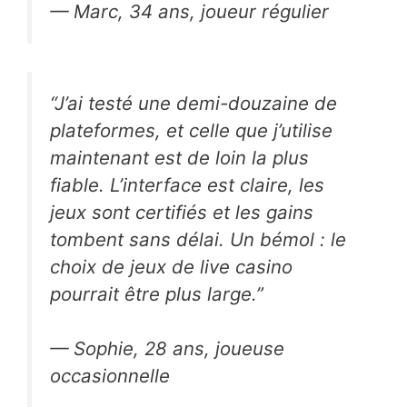
— Marc, 34 ans, joueur régulier
“J’ai testé une demi-douzaine de
plateformes, et celle que j’utilise
maintenant est de loin la plus
fiable. L’interface est claire, les
jeux sont certifiés et les gains
tombent sans délai. Un bémol : le
choix de jeux de live casino
pourrait être plus large.”
— Sophie, 28 ans, joueuse
occasionnelle