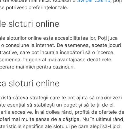
dar de valoare mai mică. Accesând
Swiper Casino
, poți
e potrivesc preferințelor tale.
e sloturi online
e sloturilor online este accesibilitatea lor. Poți juca
i o conexiune la internet. De asemenea, aceste jocuri
ractive, care pot încuraja începătorii să o încerce.
e asemenea, în general mai avantajoase decât cele
operare mai mici pentru cazinouri.
a sloturi online
există câteva strategii care te pot ajuta să maximizezi
te esențial să stabilești un buget și să te ții de el.
derile excesive. În al doilea rând, profită de ofertele de
oferi mai multe șanse de a câștiga. Nu în ultimul rând,
eristicile specifice ale slotului pe care alegi să-l joci.