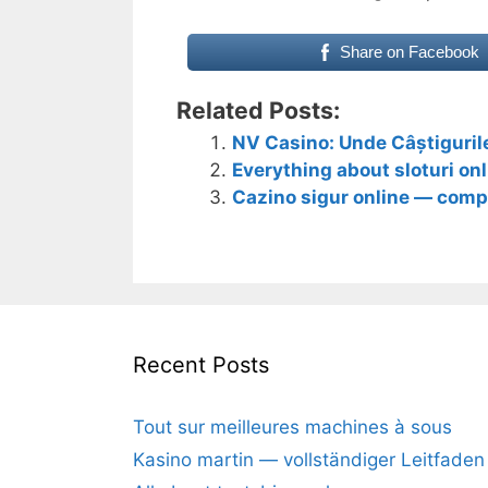
Share on Facebook
Related Posts:
NV Casino: Unde Câștigurile
Everything about sloturi onl
Cazino sigur online — comp
Recent Posts
Tout sur meilleures machines à sous
Kasino martin — vollständiger Leitfaden