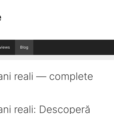
e
views
Blog
bani reali — complete
ani reali: Descoperă