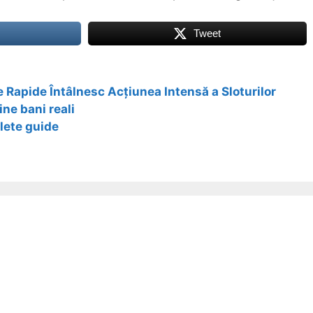
Tweet
 Rapide Întâlnesc Acțiunea Intensă a Sloturilor
ine bani reali
lete guide