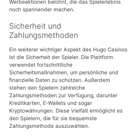
Werbeaktionen belohnt, die das Spielerlebnis
noch spannender machen.
Sicherheit und
Zahlungsmethoden
Ein weiterer wichtiger Aspekt des Hugo Casinos
ist die Sicherheit der Spieler. Die Plattform
verwendet fortschrittliche
Sicherheitsmaßnahmen, um persönliche und
finanzielle Daten zu schützen. Außerdem
stehen den Spielern zahlreiche
Zahlungsmethoden zur Verfügung, darunter
Kreditkarten, E-Wallets und sogar
Kryptowährungen. Diese Vielfalt ermöglicht es
den Spielern, die für sie bequemste
Zahlungsmethode auszuwählen.