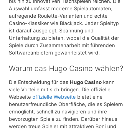
bis hin zu innovativen Tischspielen reichen. Die
Auswahl umfasst moderne Spielautomaten,
aufregende Roulette-Varianten und echte
Casino-Klassiker wie Blackjack. Jeder Spieltyp
ist darauf ausgelegt, Spannung und
Unterhaltung zu bieten, wobei die Qualität der
Spiele durch Zusammenarbeit mit führenden
Softwareanbietern gewährleistet wird.
Warum das Hugo Casino wählen?
Die Entscheidung für das
Hugo Casino
kann
viele Vorteile mit sich bringen. Die offizielle
Webseite
offizielle Webseite
bietet eine
benutzerfreundliche Oberfläche, die es Spielern
ermöglicht, schnell zu navigieren und ihre
bevorzugten Spiele zu finden. Darüber hinaus
werden treue Spieler mit attraktiven Boni und