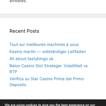
affiliates.
Recent Posts
Tout sur meilleures machines à sous
Kasino martin — vollständiger Leitfaden
All about tastybingo uk
Baloo Casino Slot Strategie: Volatiliteit vs
RTP
Verifica su Star Casino Prima del Primo
Deposito
We are using cookies to give you the best experience on our