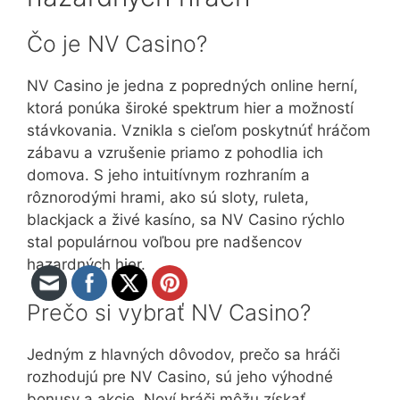
Čo je NV Casino?
NV Casino je jedna z popredných online herní,
ktorá ponúka široké spektrum hier a možností
stávkovania. Vznikla s cieľom poskytnúť hráčom
zábavu a vzrušenie priamo z pohodlia ich
domova. S jeho intuitívnym rozhraním a
rôznorodými hrami, ako sú sloty, ruleta,
blackjack a živé kasíno, sa NV Casino rýchlo
stal populárnou voľbou pre nadšencov
hazardných hier.
Prečo si vybrať NV Casino?
Jedným z hlavných dôvodov, prečo sa hráči
rozhodujú pre NV Casino, sú jeho výhodné
bonusy a akcie. Noví hráči môžu získať