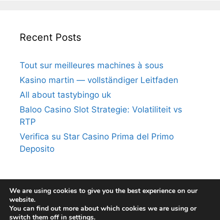
Recent Posts
Tout sur meilleures machines à sous
Kasino martin — vollständiger Leitfaden
All about tastybingo uk
Baloo Casino Slot Strategie: Volatiliteit vs
RTP
Verifica su Star Casino Prima del Primo
Deposito
We are using cookies to give you the best experience on our
website.
You can find out more about which cookies we are using or
© 2026 Pickleball Wise
• Built with
GeneratePress
switch them off in
settings
.