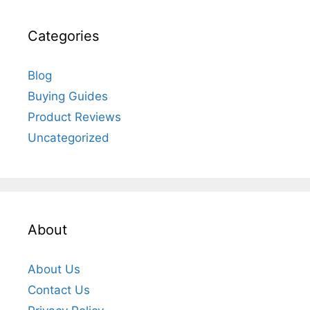
Categories
Blog
Buying Guides
Product Reviews
Uncategorized
About
About Us
Contact Us