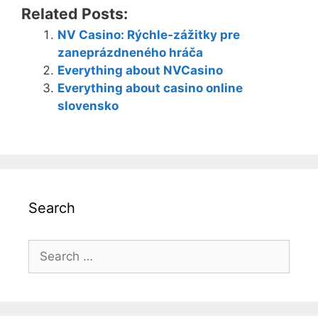
Related Posts:
NV Casino: Rýchle‑zážitky pre
zaneprázdneného hráča
Everything about NVCasino
Everything about casino online
slovensko
Search
Search
for: