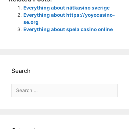
Everything about nätkasino sverige
Everything about https://yoyocasino-
se.org
Everything about spela casino online
Search
Search
for: