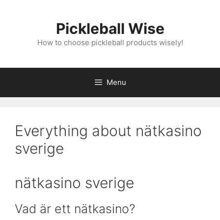
Skip
to
Pickleball Wise
content
How to choose pickleball products wisely!
Menu
Everything about nätkasino
sverige
nätkasino sverige
Vad är ett nätkasino?