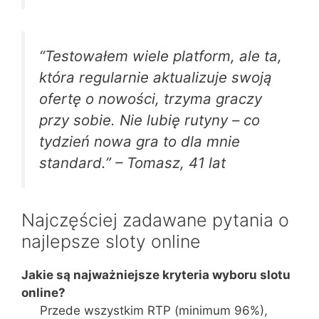
“Testowałem wiele platform, ale ta,
która regularnie aktualizuje swoją
ofertę o nowości, trzyma graczy
przy sobie. Nie lubię rutyny – co
tydzień nowa gra to dla mnie
standard.” – Tomasz, 41 lat
Najczęściej zadawane pytania o
najlepsze sloty online
Jakie są najważniejsze kryteria wyboru slotu
online?
Przede wszystkim RTP (minimum 96%),