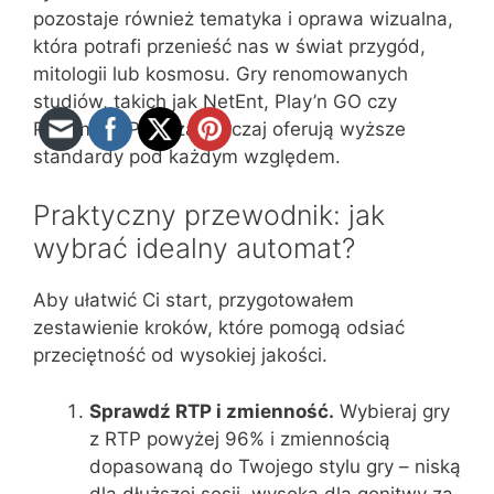
pozostaje również tematyka i oprawa wizualna,
która potrafi przenieść nas w świat przygód,
mitologii lub kosmosu. Gry renomowanych
studiów, takich jak NetEnt, Play’n GO czy
Pragmatic Play, zazwyczaj oferują wyższe
standardy pod każdym względem.
Praktyczny przewodnik: jak
wybrać idealny automat?
Aby ułatwić Ci start, przygotowałem
zestawienie kroków, które pomogą odsiać
przeciętność od wysokiej jakości.
Sprawdź RTP i zmienność.
Wybieraj gry
z RTP powyżej 96% i zmiennością
dopasowaną do Twojego stylu gry – niską
dla dłuższej sesji, wysoką dla gonitwy za