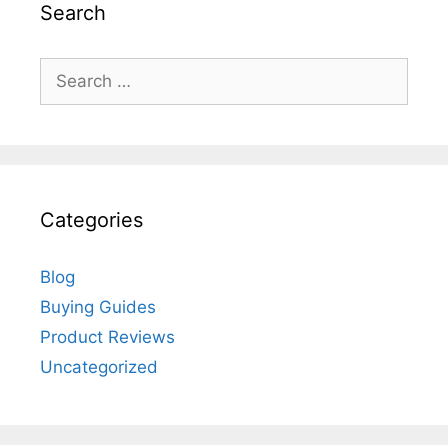
Search
Search
for:
Categories
Blog
Buying Guides
Product Reviews
Uncategorized