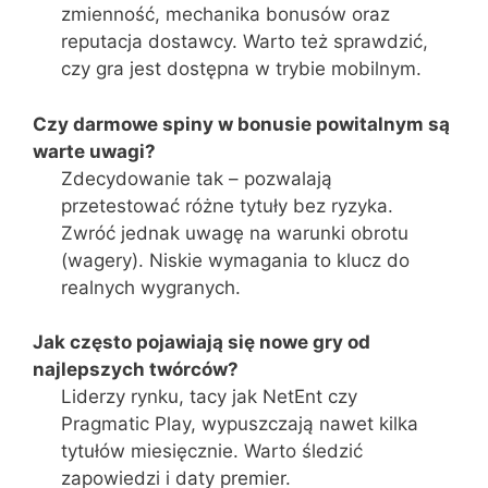
zmienność, mechanika bonusów oraz
reputacja dostawcy. Warto też sprawdzić,
czy gra jest dostępna w trybie mobilnym.
Czy darmowe spiny w bonusie powitalnym są
warte uwagi?
Zdecydowanie tak – pozwalają
przetestować różne tytuły bez ryzyka.
Zwróć jednak uwagę na warunki obrotu
(wagery). Niskie wymagania to klucz do
realnych wygranych.
Jak często pojawiają się nowe gry od
najlepszych twórców?
Liderzy rynku, tacy jak NetEnt czy
Pragmatic Play, wypuszczają nawet kilka
tytułów miesięcznie. Warto śledzić
zapowiedzi i daty premier.