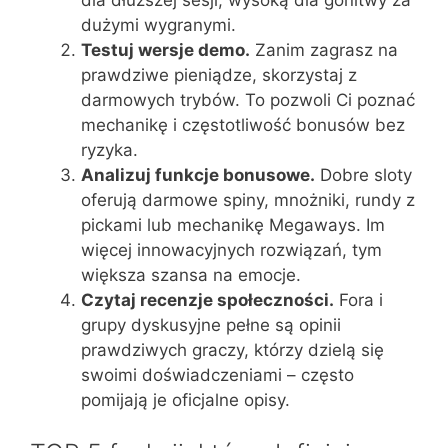
dużymi wygranymi.
Testuj wersje demo.
Zanim zagrasz na
prawdziwe pieniądze, skorzystaj z
darmowych trybów. To pozwoli Ci poznać
mechanikę i częstotliwość bonusów bez
ryzyka.
Analizuj funkcje bonusowe.
Dobre sloty
oferują darmowe spiny, mnożniki, rundy z
pickami lub mechanikę Megaways. Im
więcej innowacyjnych rozwiązań, tym
większa szansa na emocje.
Czytaj recenzje społeczności.
Fora i
grupy dyskusyjne pełne są opinii
prawdziwych graczy, którzy dzielą się
swoimi doświadczeniami – często
pomijają je oficjalne opisy.