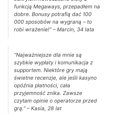
funkcją Megaways, przepadłem na
dobre. Bonusy potrafią dać 100
000 sposobów na wygraną – to
robi wrażenie!” – Marcin, 34 lata
“Najważniejsze dla mnie są
szybkie wypłaty i komunikacja z
supportem. Niektóre gry mają
świetne recenzje, ale jeśli kasyno
opóźnia płatności, cała
przyjemność znika. Zawsze
czytam opinie o operatorze przed
grą.” – Kasia, 28 lat