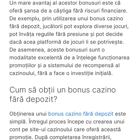
Un mare avantaj al acestor bonusuri este că
oferă șansa de a câștiga fără riscuri financiare.
De exemplu, prin utilizarea unui bonus cazino
fără depozit, jucătorii pot explora diverse jocuri,
pot învăța regulile fără presiune și pot decide
dacă acea platformă de jocuri li se potrivește.
De asemenea, aceste bonusuri sunt o
modalitate excelentă de a înțelege funcționarea
promoțiilor și a sistemului de recompensă al
cazinoului, fără a face o investiție inițială.
Cum să obții un bonus cazino
fără depozit?
Obținerea unui
bonus cazino fără depozit
este
simplă. Întregul proces începe cu crearea unui
cont pe site-ul cazinoului care oferă această
promoție. După completarea înregistrării,