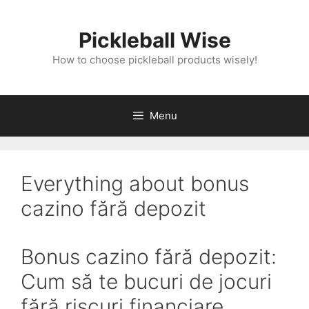
Skip
to
Pickleball Wise
content
How to choose pickleball products wisely!
Menu
Everything about bonus
cazino fără depozit
Bonus cazino fără depozit:
Cum să te bucuri de jocuri
fără riscuri financiare