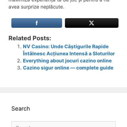
avea surprize neplăcute.
Related Posts:
NV Casino: Unde Câștigurile Rapide
Întâlnesc Acțiunea Intensă a Sloturilor
Everything about jocuri cazino online
Cazino sigur online — complete guide
Search
Search