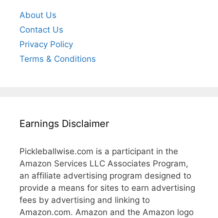
About Us
Contact Us
Privacy Policy
Terms & Conditions
Earnings Disclaimer
Pickleballwise.com is a participant in the
Amazon Services LLC Associates Program,
an affiliate advertising program designed to
provide a means for sites to earn advertising
fees by advertising and linking to
Amazon.com. Amazon and the Amazon logo