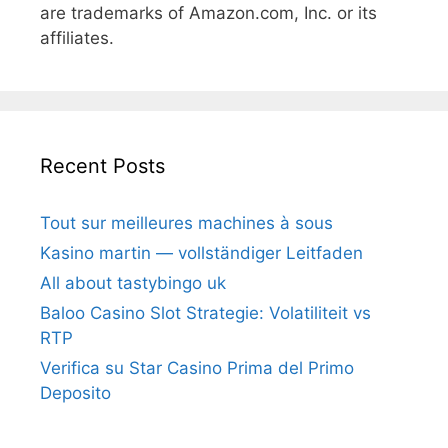
are trademarks of Amazon.com, Inc. or its
affiliates.
Recent Posts
Tout sur meilleures machines à sous
Kasino martin — vollständiger Leitfaden
All about tastybingo uk
Baloo Casino Slot Strategie: Volatiliteit vs
RTP
Verifica su Star Casino Prima del Primo
Deposito