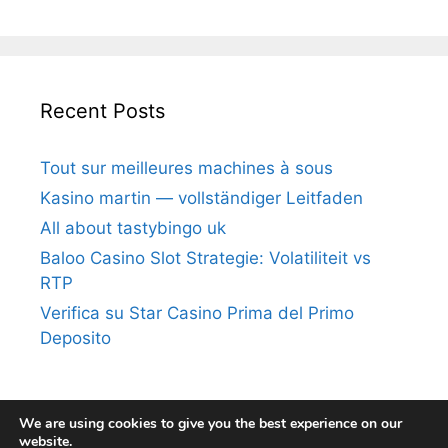
Recent Posts
Tout sur meilleures machines à sous
Kasino martin — vollständiger Leitfaden
All about tastybingo uk
Baloo Casino Slot Strategie: Volatiliteit vs
RTP
Verifica su Star Casino Prima del Primo
Deposito
We are using cookies to give you the best experience on our
website.