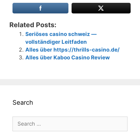
Related Posts:
Seriöses casino schweiz —
vollständiger Leitfaden
Alles über https://thrills-casino.de/
Alles über Kaboo Casino Review
Search
Search
for: