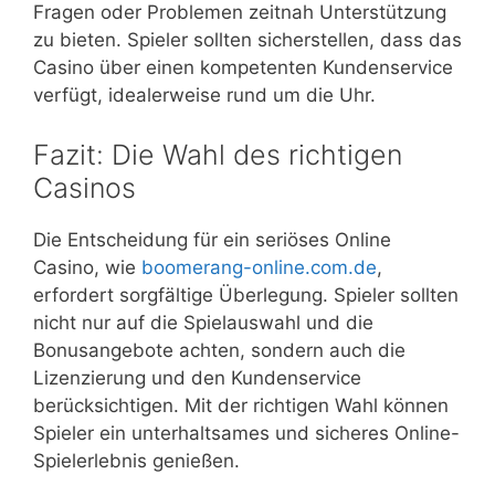
Fragen oder Problemen zeitnah Unterstützung
zu bieten. Spieler sollten sicherstellen, dass das
Casino über einen kompetenten Kundenservice
verfügt, idealerweise rund um die Uhr.
Fazit: Die Wahl des richtigen
Casinos
Die Entscheidung für ein seriöses Online
Casino, wie
boomerang-online.com.de
,
erfordert sorgfältige Überlegung. Spieler sollten
nicht nur auf die Spielauswahl und die
Bonusangebote achten, sondern auch die
Lizenzierung und den Kundenservice
berücksichtigen. Mit der richtigen Wahl können
Spieler ein unterhaltsames und sicheres Online-
Spielerlebnis genießen.