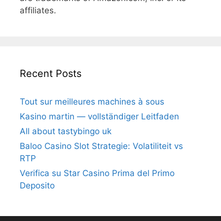
affiliates.
Recent Posts
Tout sur meilleures machines à sous
Kasino martin — vollständiger Leitfaden
All about tastybingo uk
Baloo Casino Slot Strategie: Volatiliteit vs
RTP
Verifica su Star Casino Prima del Primo
Deposito