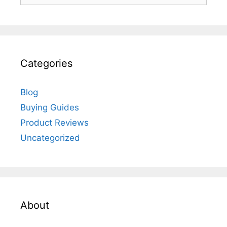
Categories
Blog
Buying Guides
Product Reviews
Uncategorized
About