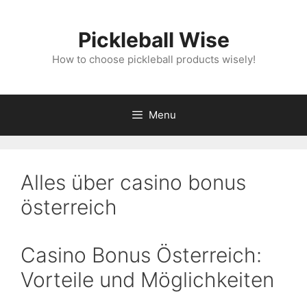
Skip
to
Pickleball Wise
content
How to choose pickleball products wisely!
Menu
Alles über casino bonus
österreich
Casino Bonus Österreich:
Vorteile und Möglichkeiten