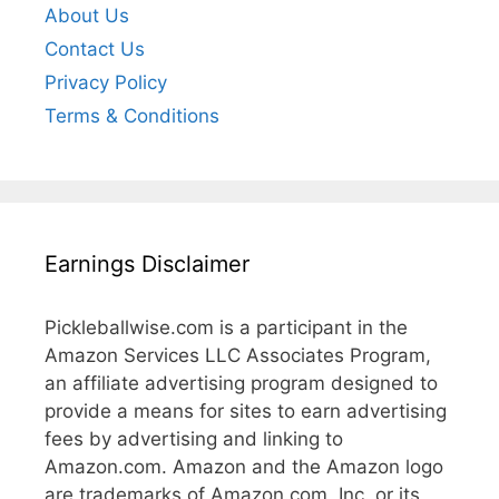
About Us
Contact Us
Privacy Policy
Terms & Conditions
Earnings Disclaimer
Pickleballwise.com is a participant in the
Amazon Services LLC Associates Program,
an affiliate advertising program designed to
provide a means for sites to earn advertising
fees by advertising and linking to
Amazon.com. Amazon and the Amazon logo
are trademarks of Amazon.com, Inc. or its