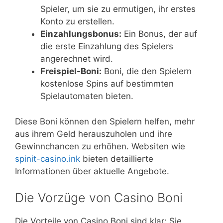
Spieler, um sie zu ermutigen, ihr erstes
Konto zu erstellen.
Einzahlungsbonus:
Ein Bonus, der auf
die erste Einzahlung des Spielers
angerechnet wird.
Freispiel-Boni:
Boni, die den Spielern
kostenlose Spins auf bestimmten
Spielautomaten bieten.
Diese Boni können den Spielern helfen, mehr
aus ihrem Geld herauszuholen und ihre
Gewinnchancen zu erhöhen. Websiten wie
spinit-casino.ink
bieten detaillierte
Informationen über aktuelle Angebote.
Die Vorzüge von Casino Boni
Die Vorteile von Casino Boni sind klar: Sie