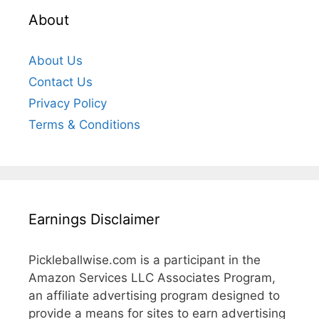
About
About Us
Contact Us
Privacy Policy
Terms & Conditions
Earnings Disclaimer
Pickleballwise.com is a participant in the
Amazon Services LLC Associates Program,
an affiliate advertising program designed to
provide a means for sites to earn advertising