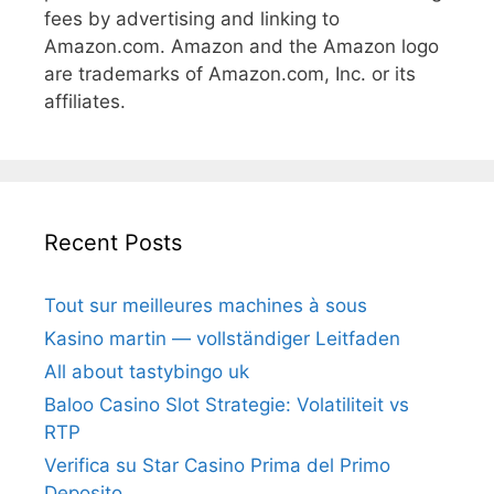
fees by advertising and linking to
Amazon.com. Amazon and the Amazon logo
are trademarks of Amazon.com, Inc. or its
affiliates.
Recent Posts
Tout sur meilleures machines à sous
Kasino martin — vollständiger Leitfaden
All about tastybingo uk
Baloo Casino Slot Strategie: Volatiliteit vs
RTP
Verifica su Star Casino Prima del Primo
Deposito